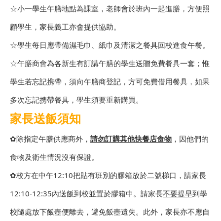
☆小一學生午膳地點為課室，老師會於班內一起進膳，方便照
顧學生，家長義工亦會提供協助。
☆學生每日應帶備濕毛巾、紙巾及清潔之餐具回校進食午餐。
☆午膳商會為各新生有訂講午膳的學生送贈免費餐具一套；惟
學生若忘記携帶，須向午膳商登記，方可免費借用餐具，如果
多次忘記携帶餐具，學生須要重新購買。
家長送飯須知
✿除指定午膳供應商外，
請勿訂購其他快餐店食物
，因他們的
食物及衛生情況沒有保證。
✿校方在中午12:10把貼有班別的膠箱放於二號梯口，請家長
12:10-12:35內送飯到校並置於膠箱中。請家長
不要提早
到學
校隨處放下飯壺便離去，避免飯壺遺失。此外，家長亦不應自