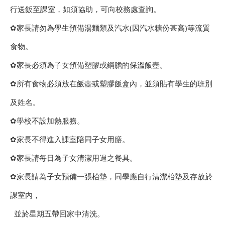
行送飯至課室，如須協助，可向校務處查詢。
✿家長請勿為學生預備湯麵類及汽水(因汽水糖份甚高)等流質
食物。
✿家長必須為子女預備塑膠或鋼膽的保溫飯壺。
✿所有食物必須放在飯壺或塑膠飯盒內，並須貼有學生的班別
及姓名。
✿學校不設加熱服務。
✿家長不得進入課室陪同子女用膳。
✿家長請每日為子女清潔用過之餐具。
✿家長請為子女預備一張枱墊，同學應自行清潔枱墊及存放於
課室內，
並於星期五帶回家中清洗。