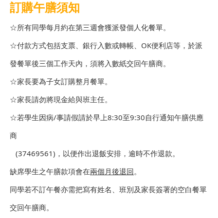
訂購午膳須知
☆所有同學每月約在第三週會獲派發個人化餐單。
☆付款方式包括支票、銀行入數或轉帳、OK便利店等，於派
發餐單後三個工作天內，須將入數紙交回午膳商。
☆家長要為子女訂購整月餐單。
☆家長請勿將現金給與班主任。
☆若學生因病/事請假請於早上8:30至9:30自行通知午膳供應
商
(37469561)，以便作出退飯安排，逾時不作退款。
缺席學生之午膳款項會在
兩個月後退回
。
同學若不訂午餐亦需把寫有姓名、班別及家長簽署的空白餐單
交回午膳商。