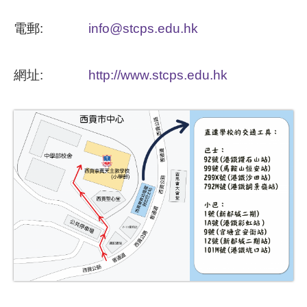
電郵:
info@stcps.edu.hk
網址:
http://www.stcps.edu.hk