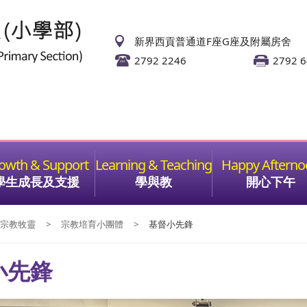
新界西貢普通道F座G座及附屬房舍
2792 2246
2792 
學生成長及支援
學與教
開心下午
宗教牧靈
>
宗教培育小團體
>
基督小先鋒
小先鋒