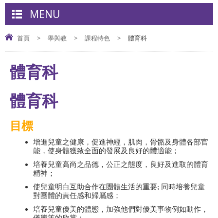
MENU
首頁
>
學與教
>
課程特色
>
體育科
體育科
體育科
目標
增進兒童之健康，促進神經，肌肉，骨骼及身體各部官
能，使身體獲致全面的發展及良好的體適能；
培養兒童高尚之品德，公正之態度，良好及進取的體育
精神；
使兒童明白互助合作在團體生活的重要; 同時培養兒童
對團體的責任感和歸屬感；
培養兒童優美的體態，加強他們對優美事物例如動作，
儀態等的欣賞；