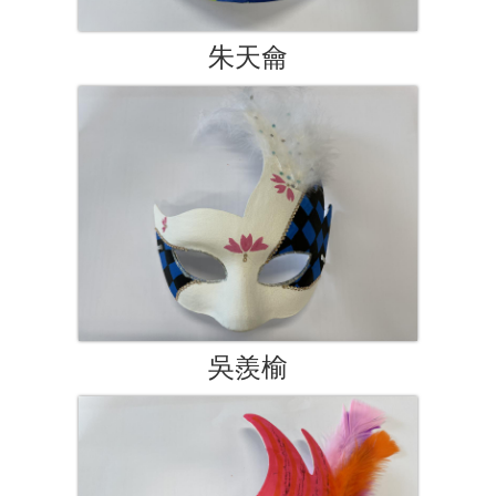
朱天龠
吳羨榆