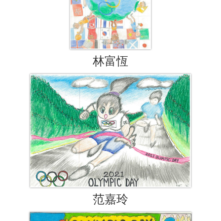
林富恆
范嘉玲