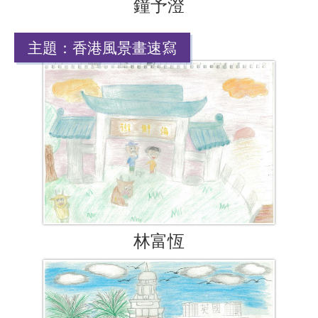
鐘予澄
主題：香港風景畫速寫
林富恆