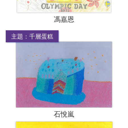
馮嘉恩
主題：千層蛋糕
石悅嵐