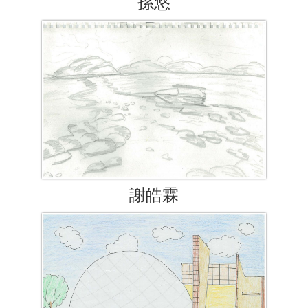
孫悠
謝皓霖