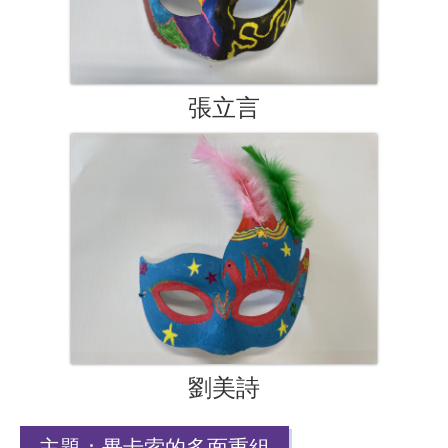
張立言
劉美詩
主題：畢卡索的多面重組