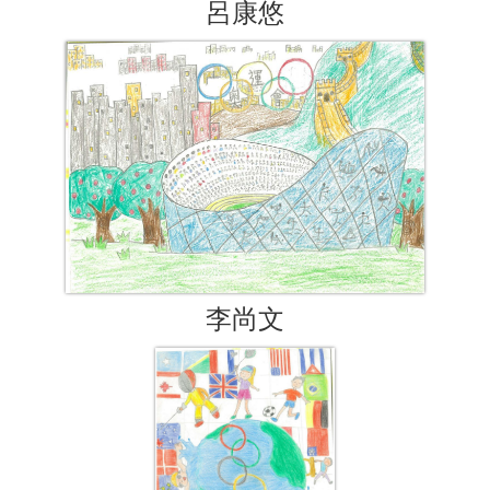
呂康悠
李尚文