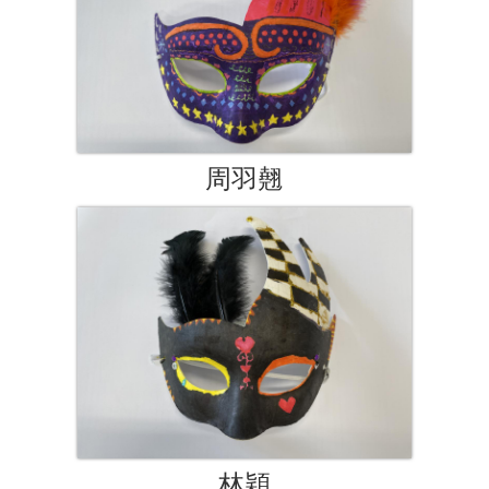
周羽翹
林穎