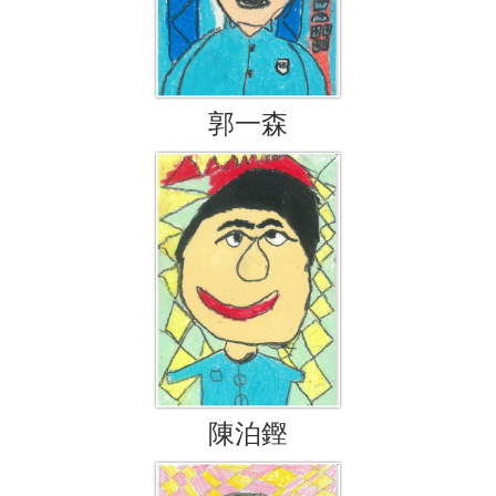
郭一森
陳泊鏗