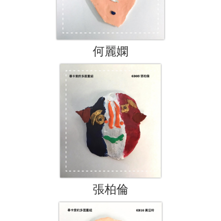
何麗嫻
張柏倫