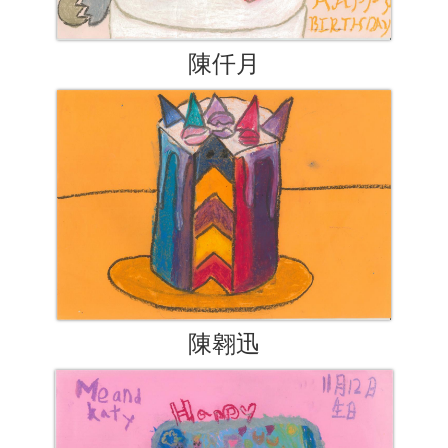
陳仟月
陳翱迅