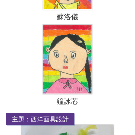
蘇洛儀
鐘詠芯
主題：西洋面具設計