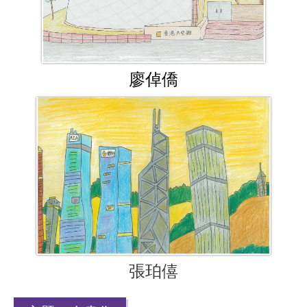
廖倬僑
張珀僖