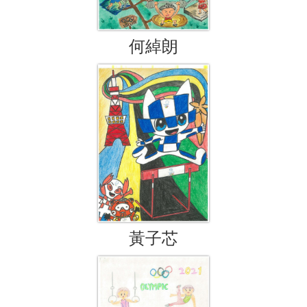
何綽朗
黃子芯