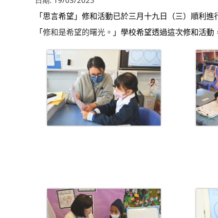
日期:
19/03/2025
「思言希望」修和活動
已
於三月
十九
日（
三
）順利進
「
修和是希望的曙光。
」學校希望透過這次修和活動