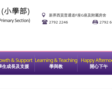
新界西貢普通道F座G座及附屬房舍
2792 2246
2792 
學生成長及支援
學與教
開心下午