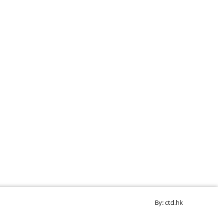
By: ctd.hk