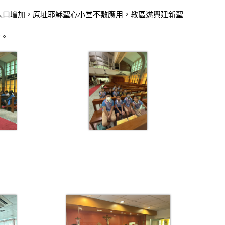
人口增加，原址耶穌聖心小堂不敷應用，教區遂興建新聖
動
。