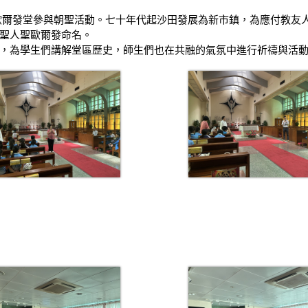
歐爾發堂參與朝聖活動。七十年代起沙田發展為新市鎮，為應付教友
聖人聖歐爾發命名。
，為學生們講解堂區歷史，師生們也在共融的氣氛中進行祈禱與活