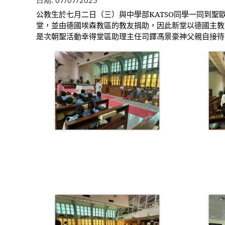
日期:
07/07/2025
公教生
於
七
月二日（
三
）與中學部
KATSO
同學一同到聖
堂，並由德國埃森教區的教友捐助，因此新堂以德國主教
是次朝聖活動幸得堂區助理主任司鐸馮景豪神父親自接待