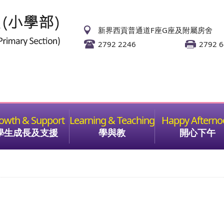
新界西貢普通道F座G座及附屬房舍
2792 2246
2792 
學生成長及支援
學與教
開心下午