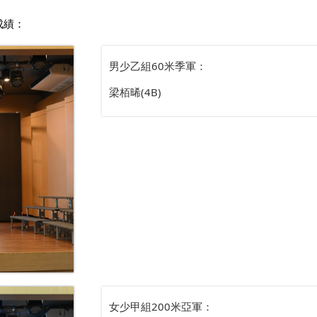
成績：
男少乙組60米季軍：
梁栢晞(4B)
女少甲組200米亞軍：