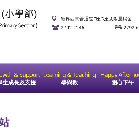
新界西貢普通道F座G座及附屬房舍
2792 2246
2792 
學生成長及支援
學與教
開心下午
二站