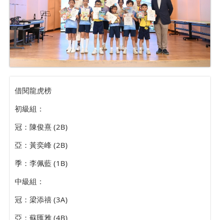
借閱龍虎榜
初級組：
冠：陳俊熹 (2B)
亞：黃奕峰 (2B)
季：李佩藍 (1B)
中級組：
冠：梁添禧 (3A)
亞：蘇匯雅 (4B)