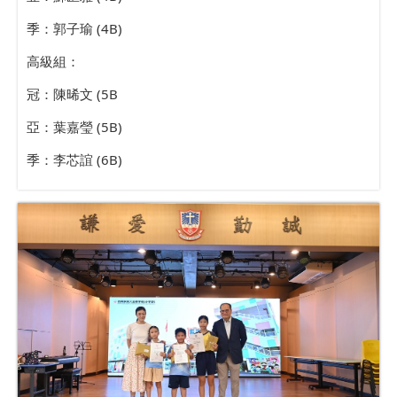
季：郭子瑜 (4B)
高級組：
冠：陳晞文 (5B
亞：葉嘉瑩 (5B)
季：李芯誼 (6B)