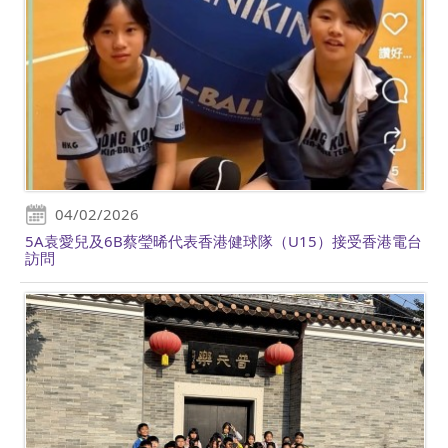
04/02/2026
5A袁愛兒及6B蔡瑩晞代表香港健球隊（U15）接受香港電台
訪問