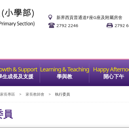
新界西貢普通道F座G座及附屬房舍
2792 2246
2792 
學生成長及支援
學與教
開心下午
家長專區
>
家長教師會
>
執行委員
委員